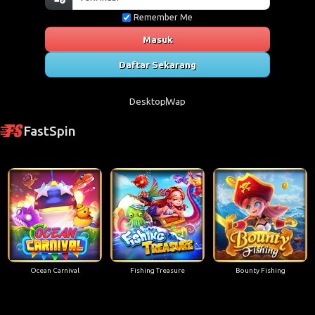
Remember Me
Masuk
Daftar Sekarang
Desktop
Wap
FastSpin
Ocean Carnival
Fishing Treasure
Bounty Fishing