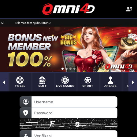
Selamat datang di OMNI4D
TOGEL
SLOT
LIVE CASINO
SPORT
ARCADE
SABU