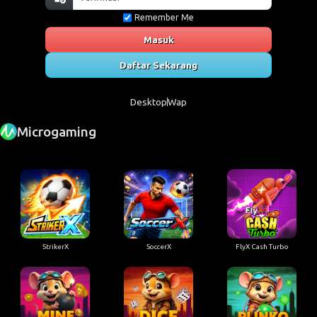
Remember Me
Masuk
Daftar Sekarang
Desktop
Wap
Microgaming
StrikerX
SoccerX
FlyX Cash Turbo