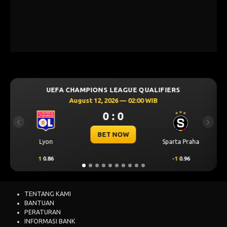
GUE QUALIFIERS
UEFA CHAMPIONS LEAGUE Q
— 02:00 WIB
August 12, 2026 — 01:3
0
0 : 0
Previous
Next
OW
BET NOW
Sparta Praha
SK Sturm Graz
-1
0.96
-0.5
0.95
TENTANG KAMI
BANTUAN
PERATURAN
INFORMASI BANK