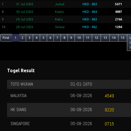
7
31 Jul 2026
Jumat
HKD - 865
5671
8
30 Jul 2026
Kamis
HKD - 864
4887
9
29 Jul 2026
Rabu
HKD - 863
2766
10
28 Jul 2026
Selasa
HKD - 862
1284
First
1
2
3
4
5
6
7
8
9
10
11
12
13
14
15
(
)
Togel Result
TOTO WUHAN
01-01-1970
MALAYSIA
06-08-2026
4549
HK SIANG
06-08-2026
9220
SINGAPORE
05-08-2026
0715