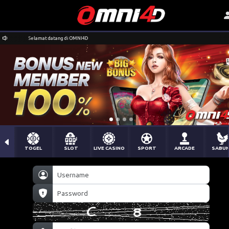
Selamat datang di OMNI4D
TOGEL
SLOT
LIVE CASINO
SPORT
ARCADE
SABU