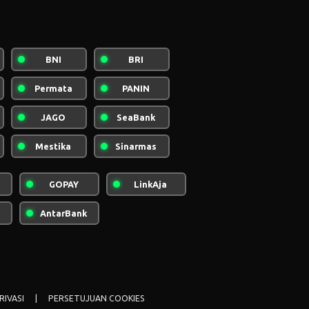
BNI
BRI
Permata
PANIN
alm
King Tuts Tomb
JAGO
SeaBank
Mestika
Sinarmas
GOPAY
LinkAja
AntarBank
mit
Vikings Plunder
RIVASI
|
PERSETUJUAN COOKIES