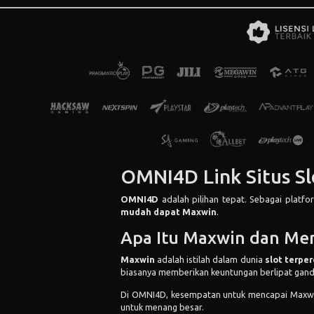
Raiden Shogun
Mo
OMNI4D Link Situs S
OMNI4D
adalah pilihan tepat. Sebagai platfo
mudah dapat Maxwin
.
Zeus
Lo
Apa Itu Maxwin dan Me
Maxwin
adalah istilah dalam dunia
slot terpe
biasanya memberikan keuntungan berlipat ganda, 
Di OMNI4D, kesempatan untuk mencapai Maxwin b
untuk menang besar.