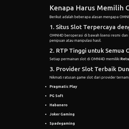
Kenapa Harus Memilih
Berikut adalah beberapa alasan mengapa OMNI4
1. Situs Slot Terpercaya de
Presto!
Knoc
OMNI4D beroperasi di bawah lisensi resmi dan
penipuan atau manipulasi hasil.
2. RTP Tinggi untuk Semua
Setiap permainan slot di OMNI4D memiliki
Retu
3. Provider Slot Terbaik Dun
Nikmati ratusan game slot dari provider ternam
Pragmatic Play
Glam Rock
B
PG Soft
Habanero
Joker Gaming
Spadegaming