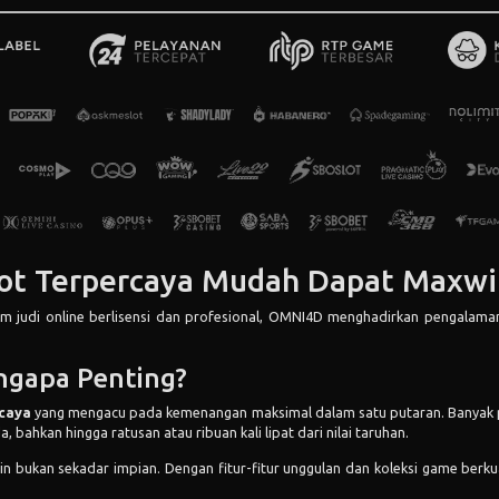
unt Mazuma
Fortune Dogs
Pumpkin Pa
lot Terpercaya Mudah Dapat Maxwi
rm judi online berlisensi dan profesional, OMNI4D menghadirkan pengalaman
ndon Hunter
Treasure Tomb
Queen of Que
ngapa Penting?
rcaya
yang mengacu pada kemenangan maksimal dalam satu putaran. Banyak 
bahkan hingga ratusan atau ribuan kali lipat dari nilai taruhan.
ukan sekadar impian. Dengan fitur-fitur unggulan dan koleksi game berkual