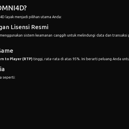
 OMNI4D?
D layak menjadi pilihan utama Anda:
ngan Lisensi Resmi
kout Football
Egyptian Dreams
Zeus 2
Deluxe
 menggunakan sistem keamanan canggih untuk melindungi data dan transaksi 
 Game
rn to Player (RTP)
tinggi, rata-rata di atas 95%. Ini berarti peluang Anda unt
ia
a seperti:
ombs Away
Rolling Roger
Fire Roost