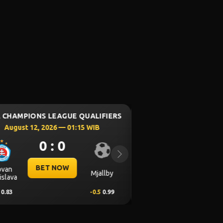
eens
Oceans Call
OTBALL F24 ELITE CLUB FRIENDLY
August 8, 2026 — 12:30 WIB
1 : 0
Next
BET NOW
e-Newcastle
Leipzig
United
lage
Dragons Throne
0
0.73
0.00
-0.97