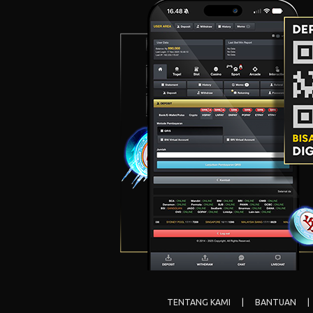
Kanes Inferno
Az
Pirates Plunder
Rid
TENTANG KAMI
|
BANTUAN
|