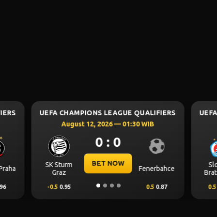
diana Wolf
Shivering Strings
Isibaya Qu
IERS
E-FOOTBALL F24 ELITE CLUB FRIENDLY
E-FO
August 8, 2026 — 12:30 WIB
1 : 1
BET NOW
Saint-
e-Paris Saint
e-Lille
e-RB 
oise
Germain
tem Towers
Taberna De Los
Santas Vil
1.00
0.75
0.66
-0.75
-0.90
0.0
Muertos Ultra