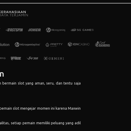
tch
Egyptian Dreams
n
 bermain slot yang aman, seru, dan tentu saja
ens II
The Big Deal
pemain slot mengejar momen ini karena Maxwin
itas, setiap pemain memiliki peluang yang adil