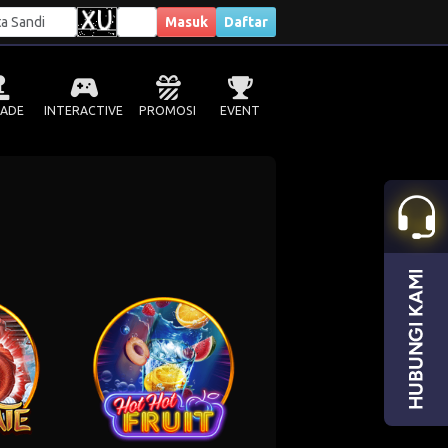
Masuk
Daftar
ADE
INTERACTIVE
PROMOSI
EVENT