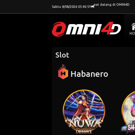
Selamat datang di OMNI4D
Sabtu 8/08/2026 05:40:52
HO
Slot
Habanero